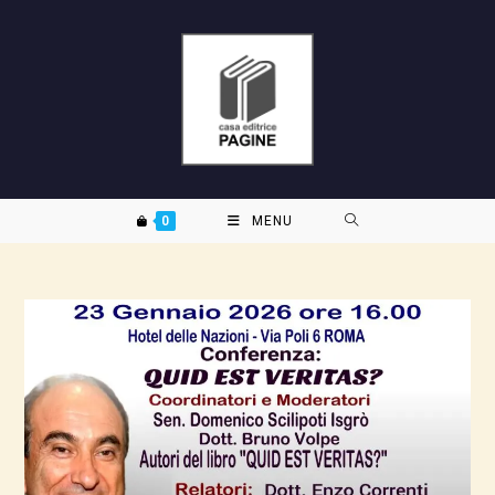
Salta
al
contenuto
0
MENU