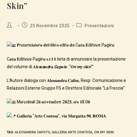
Skin”
Autore
Articolo
Categoria
25 Novembre 2025
Presentazioni
dell'articolo:
pubblicato:
dell'articolo:
𝐏r𝐞s𝐞n𝐭a𝐳i𝐨n𝐞 𝐝e𝐥 𝐥i𝐛r𝐨 𝐞d𝐢t𝐨 𝐝a C𝐚s𝐚 𝐄d𝐢t𝐫i𝐜e P𝐚g𝐢n𝐞
C𝐚s𝐚 𝐄d𝐢t𝐫i𝐜e P𝐚g𝐢n𝐞 𝐬.𝐫.𝐥 è lieta di annunciare la presentazione
del volume di 𝑨𝙡𝒆𝙨𝒔𝙖𝒏𝙙𝒓𝐚 𝘾𝒂𝙥𝒖𝙩𝒐: “𝑶𝙣 𝙢𝒚 𝒔𝙠𝒊𝙣””.
L’Autore dialoga con 𝐀𝐥𝐞𝐬𝐬𝐚𝐧𝐝𝐫𝐚 𝐂𝐚𝐥𝐢𝐬𝐞, Resp. Comunicazione e
Relazioni Esterne Gruppo FS e Direttore Editoriale “La Freccia”
M𝐞r𝐜o𝐥e𝐝ì 2𝟔 𝐧o𝐯e𝐦b𝐫e 2𝟎2𝟓, 𝐨r𝐞 𝟏8.0𝟎
𝐆𝐚𝐥𝐥𝐞𝐫𝐢𝐚 “𝐀𝐫𝐭𝐞 𝐂𝐨𝐧𝐭𝐞𝐬𝐚”, 𝐯𝐢𝐚 𝐌𝐚𝐫𝐠𝐮𝐭𝐭𝐚 𝟗𝟎, 𝐑𝐎𝐌𝐀
TAG
:
ALESSANDRA CAPUTO
,
GALLERIA ARTE CONTESA
,
ON MY SKIN