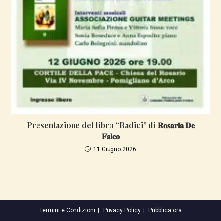
Presentazione del libro “Radici” di 𝐑𝐨𝐬𝐚𝐫𝐢𝐚 𝐃𝐞
𝐅𝐚𝐥𝐜𝐨
11 Giugno 2026
Termini e Condizioni
Privacy Policy
Pubblica ora