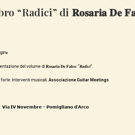
adici” di 𝐑𝐨𝐬𝐚𝐫𝐢𝐚 𝐃𝐞 𝐅𝐚𝐥
i
g𝐢n𝐞
azione del volume di 𝐑𝐨𝐬𝐚𝐫𝐢𝐚 𝐃𝐞 𝐅𝐚𝐥𝐜𝐨: “𝑹𝒂𝒅𝒊𝒄𝒊”.
 forte. Interventi musicali:
Associazione Guitar Meetings
𝗼. 𝗩𝗶𝗮 𝗜𝗩 𝗡𝗼𝘃𝗲𝗺𝗯𝗿𝗲 – 𝗣𝗼𝗺𝗶𝗴𝗹𝗶𝗮𝗻𝗼 𝗱’𝗔𝗿𝗰𝗼