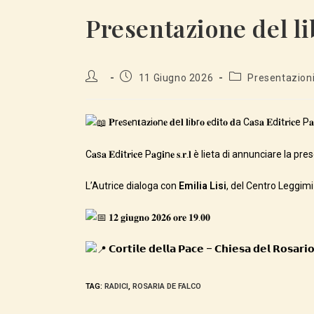
Presentazione del libro “R
Autore
Articolo
Categoria
11 Giugno 2026
Presentazion
dell'articolo:
pubblicato:
dell'articolo:
𝐏r𝐞s𝐞n𝐭a𝐳i𝐨n𝐞 𝐝e𝐥 𝐥i𝐛r𝐨 𝐞d𝐢t𝐨 𝐝a C𝐚s𝐚 𝐄d𝐢t𝐫i𝐜e P
C𝐚s𝐚 𝐄d𝐢t𝐫i𝐜e P𝐚g𝐢n𝐞 𝐬.𝐫.𝐥 è lieta di annunciare la present
L’Autrice dialoga con
Emilia Lisi
, del Centro Leggimi
𝟏𝟐 𝐠𝐢𝐮𝐠𝐧𝐨 𝟐𝟎𝟐𝟔 𝐨𝐫𝐞 𝟏𝟗.𝟎𝟎
𝗖𝗼𝗿𝘁𝗶𝗹𝗲 𝗱𝗲𝗹𝗹𝗮 𝗣𝗮𝗰𝗲 – 𝗖𝗵𝗶𝗲𝘀𝗮 𝗱𝗲𝗹 𝗥𝗼𝘀𝗮𝗿
TAG
:
RADICI
,
ROSARIA DE FALCO