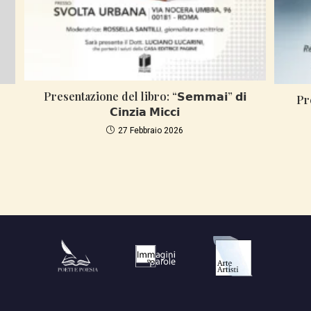
Presentazione del libro: “𝗦𝗲𝗺𝗺𝗮𝗶” 𝗱𝗶
Pr
𝗖𝗶𝗻𝘇𝗶𝗮 𝗠𝗶𝗰𝗰𝗶
27 Febbraio 2026