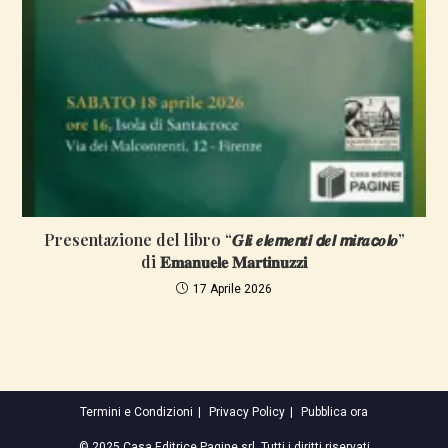
Presentazione del libro “𝑮𝙡𝒊 𝒆𝙡𝒆𝙢𝒆𝙣𝒕𝙞 𝙙𝒆𝙡 𝙢𝒊𝙧𝒂𝙘𝒐𝙡𝒐”
di 𝐄𝐦𝐚𝐧𝐮𝐞𝐥𝐞 𝐌𝐚𝐫𝐭𝐢𝐧𝐮𝐳𝐳𝐢
17 Aprile 2026
Termini e Condizioni
Privacy Policy
Pubblica ora
© 2025 Casa Editrice Pagine srl. Tutti i diritti riservati