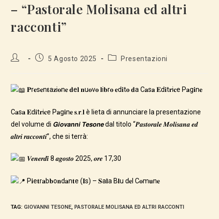
– “Pastorale Molisana ed altri
racconti”
Autore
Articolo
Categoria
5 Agosto 2025
Presentazioni
dell'articolo:
pubblicato:
dell'articolo:
𝐏r𝐞s𝐞n𝐭a𝐳i𝐨n𝐞 𝐝e𝐥 𝐧u𝐨v𝐨 𝐥i𝐛r𝐨 𝐞d𝐢t𝐨 𝐝a C𝐚s𝐚 𝐄d𝐢t𝐫i𝐜e P𝐚g𝐢n𝐞
C𝐚s𝐚 𝐄d𝐢t𝐫i𝐜e P𝐚g𝐢n𝐞 𝐬.𝐫.𝐥 è lieta di annunciare la presentazione
del volume di 𝙂𝙞𝙤𝙫𝙖𝙣𝙣𝙞 𝙏𝙚𝙨𝙤𝙣𝙚 dal titolo “𝑷𝒂𝒔𝒕𝒐𝒓𝒂𝒍𝒆 𝑴𝒐𝒍𝒊𝒔𝒂𝒏𝒂 𝒆𝒅
𝒂𝒍𝒕𝒓𝒊 𝒓𝒂𝒄𝒄𝒐𝒏𝒕𝒊”, che si terrà:
𝑽𝒆𝒏𝒆𝒓𝒅𝒊̀ 8 𝒂𝒈𝒐𝒔𝒕𝒐 2025, 𝒐𝒓𝒆 17,30
P𝐢e𝐭r𝐚b𝐛o𝐧d𝐚n𝐭e (𝐈s) – 𝐒a𝐥a B𝐥u d𝐞l C𝐨m𝐮n𝐞
TAG
:
GIOVANNI TESONE
,
PASTORALE MOLISANA ED ALTRI RACCONTI