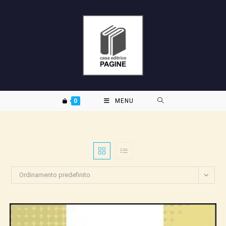
Salta
al
contenuto
0
MENU
Ordinamento predefinito