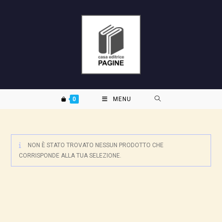
Salta
al
contenuto
0
MENU
NON È STATO TROVATO NESSUN PRODOTTO CHE
CORRISPONDE ALLA TUA SELEZIONE.