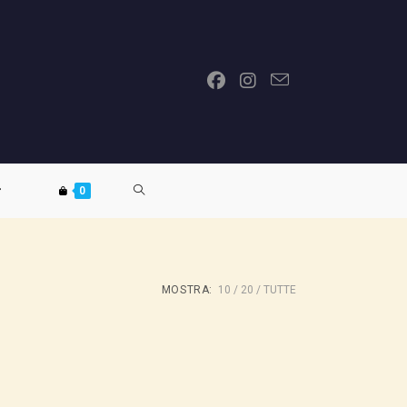
ATTIVA/DISATTIVA
0
LA
MOSTRA:
10
20
TUTTE
RICERCA
SUL