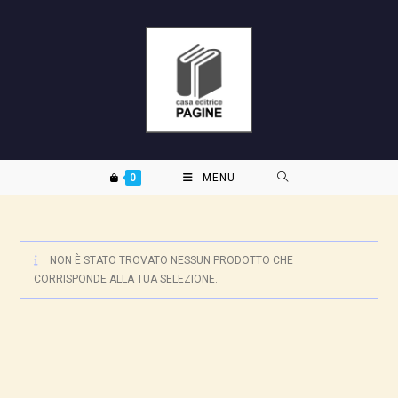
Salta
al
contenuto
0
MENU
NON È STATO TROVATO NESSUN PRODOTTO CHE
CORRISPONDE ALLA TUA SELEZIONE.