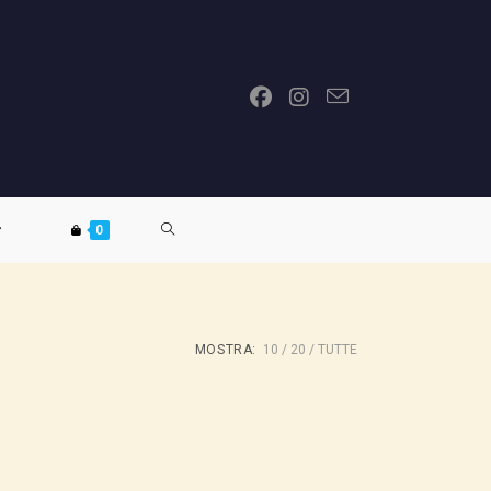
ATTIVA/DISATTIVA
0
LA
MOSTRA:
10
20
TUTTE
RICERCA
SUL