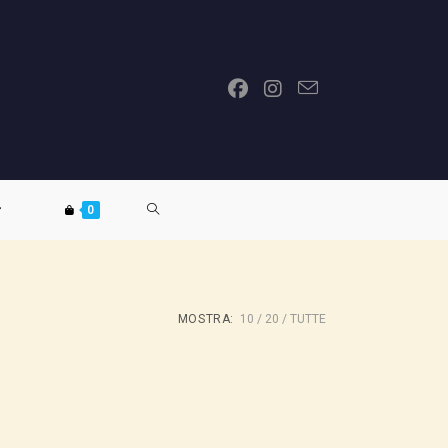
ATTIVA/DISATTIVA
0
LA
MOSTRA:
10
20
TUTTE
RICERCA
SUL