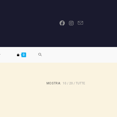
ATTIVA/DISATTIVA
0
LA
MOSTRA:
10
20
TUTTE
RICERCA
SUL