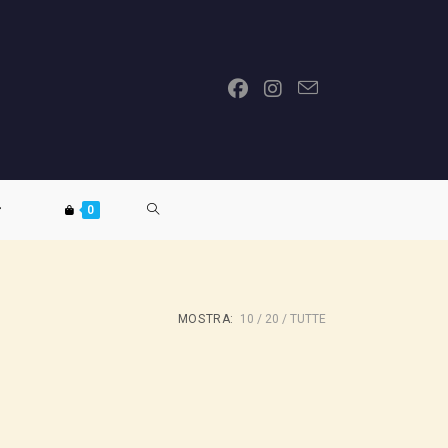
ATTIVA/DISATTIVA
0
LA
MOSTRA:
10
20
TUTTE
RICERCA
SUL