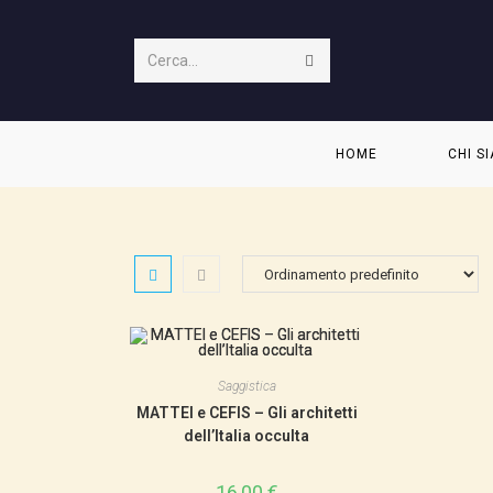
Salta
al
Invia
Cerca...
contenuto
ricerca
HOME
CHI S
Saggistica
MATTEI e CEFIS – Gli architetti
dell’Italia occulta
16,00
€