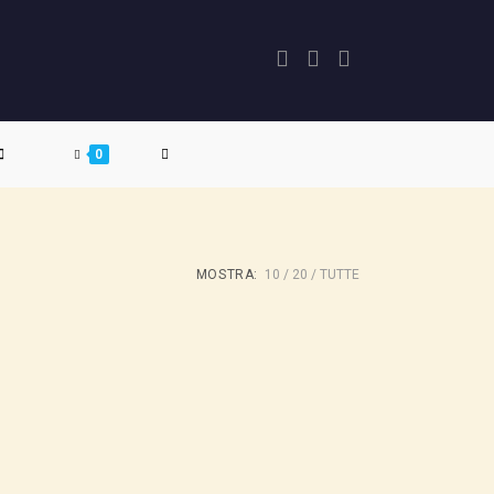
ATTIVA/DISATTIVA
0
LA
MOSTRA:
10
20
TUTTE
RICERCA
SUL
SITO
WEB