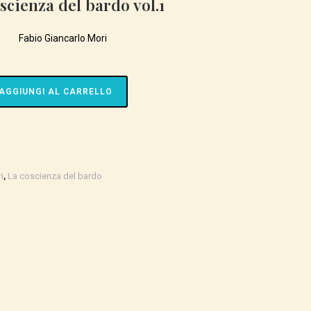
scienza del bardo vol.1
SITO
Fabio Giancarlo Mori
WEB
AGGIUNGI AL CARRELLO
i
,
La coscienza del bardo