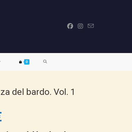
ATTIVA/DISATTIVA
0
LA
za del bardo. Vol. 1
RICERCA
€
SUL