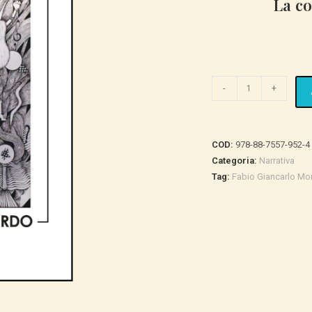
La co
La
-
+
coscienza
del
bardo.
COD:
978-88-7557-952-4
Vol.
Categoria:
Narrativa
1
Tag:
Fabio Giancarlo Mor
quantità