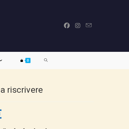
ATTIVA/DISATTIVA
0
LA
a riscrivere
RICERCA
€
SUL