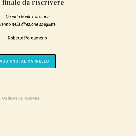
 finale da riscrivere
SITO
Quando le vite e la storia
WEB
vanno nella direzione sbagliata
Roberto Pergameno
AGGIUNGI AL CARRELLO
o
,
Un finale da riscrivere