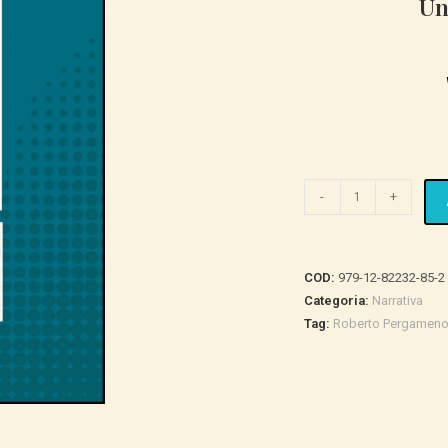
Un
Un
-
+
finale
da
riscrivere
COD:
979-12-82232-85-2
quantità
Categoria:
Narrativa
Tag:
Roberto Pergamen