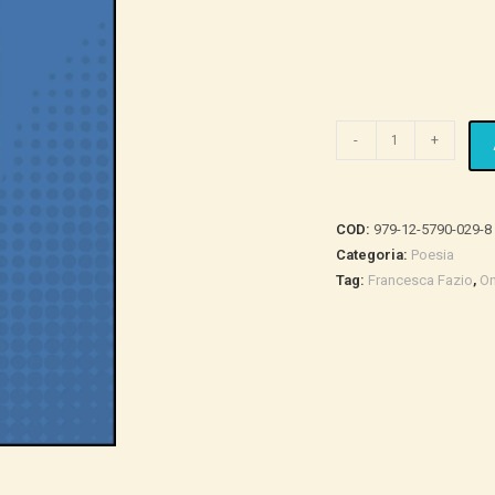
Onde
-
+
quantità
COD:
979-12-5790-029-8
Categoria:
Poesia
Tag:
Francesca Fazio
,
O