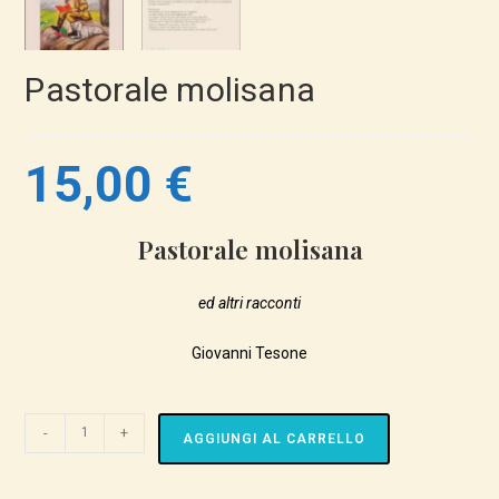
Pastorale molisana
15,00
€
Pastorale molisana
ed altri racconti
Giovanni Tesone
Pastorale
-
+
AGGIUNGI AL CARRELLO
molisana
quantità