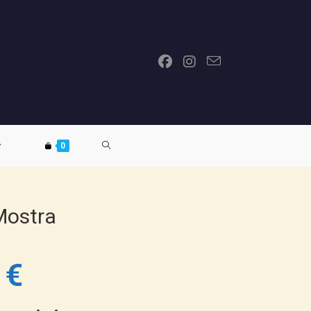
ATTIVA/DISATTIVA
0
LA
Mostra
RICERCA
0
€
SUL