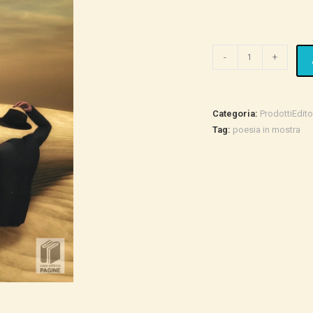
Poesia
-
+
in
Mostra
quantità
Categoria:
ProdottiEdito
Tag:
poesia in mostra