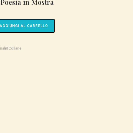
Poesia in Mostra
SITO
WEB
AGGIUNGI AL CARRELLO
riali&Collane