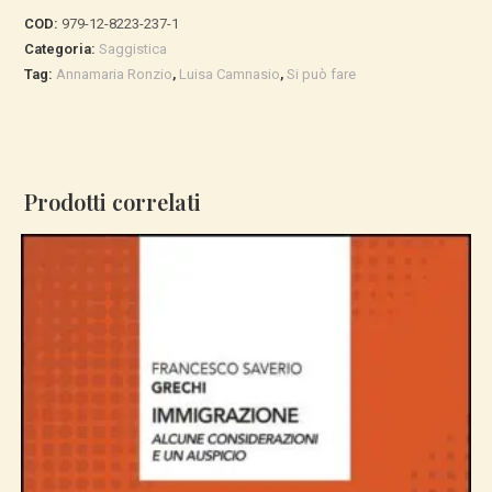
quantità
COD:
979-12-8223-237-1
Categoria:
Saggistica
Tag:
Annamaria Ronzio
,
Luisa Camnasio
,
Si può fare
Prodotti correlati