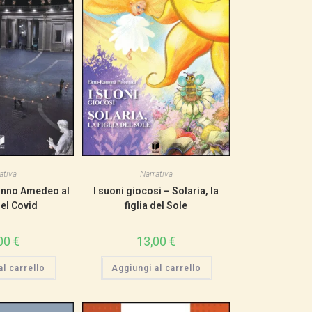
SITO
WEB
ativa
Narrativa
Nonno Amedeo al
I suoni giocosi – Solaria, la
el Covid
figlia del Sole
00
€
13,00
€
l carrello
Aggiungi al carrello