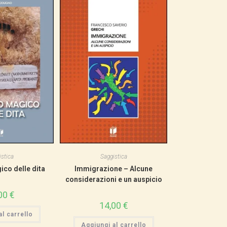
stica
Saggistica
co delle dita
Immigrazione – Alcune
considerazioni e un auspicio
00
€
14,00
€
l carrello
Aggiungi al carrello