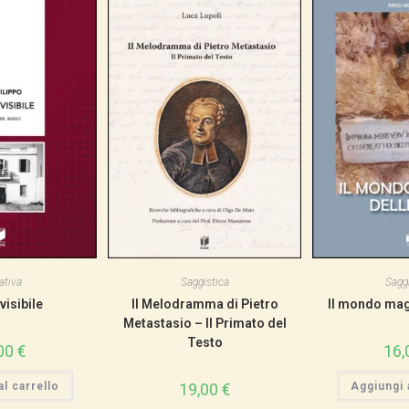
ativa
Saggistica
Saggi
nvisibile
Il Melodramma di Pietro
Il mondo magi
Metastasio – Il Primato del
Testo
00
€
16,
l carrello
19,00
€
Aggiungi a