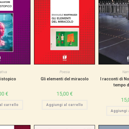
ativa
Poesia
Narr
istopico
Gli elementi del miracolo
I racconti di 
tempo d
00
€
15,00
€
15,
l carrello
Aggiungi al carrello
Aggiungi a