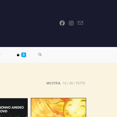
ATTIVA/DISATTIVA
0
LA
MOSTRA:
10
20
TUTTE
RICERCA
SUL