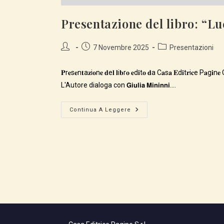
Presentazione del libro: “Lu
Autore
Articolo
Categoria
7 Novembre 2025
Presentazioni
dell'articolo:
pubblicato:
dell'articolo:
𝐏r𝐞s𝐞n𝐭a𝐳i𝐨n𝐞 𝐝e𝐥 𝐥i𝐛r𝐨 𝐞d𝐢t𝐨 𝐝a C𝐚s𝐚 𝐄d𝐢t𝐫i𝐜e P𝐚g𝐢n
L'Autore dialoga con 𝗚𝗶𝘂𝗹𝗶𝗮 𝗠𝗶𝗻𝗶𝗻𝗻𝗶.…
Presentazione
Continua A Leggere
Del
Libro:
“Lucilla”