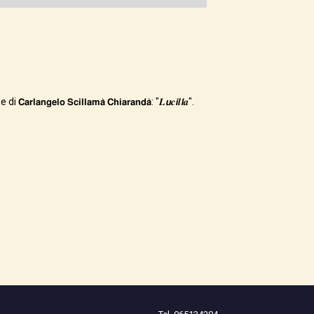
𝗴𝗲𝗹𝗼 𝗦𝗰𝗶𝗹𝗹𝗮𝗺𝗮̀ 𝗖𝗵𝗶𝗮𝗿𝗮𝗻𝗱𝗮̀: "𝑳𝙪𝒄𝙞𝒍𝙡𝒂".