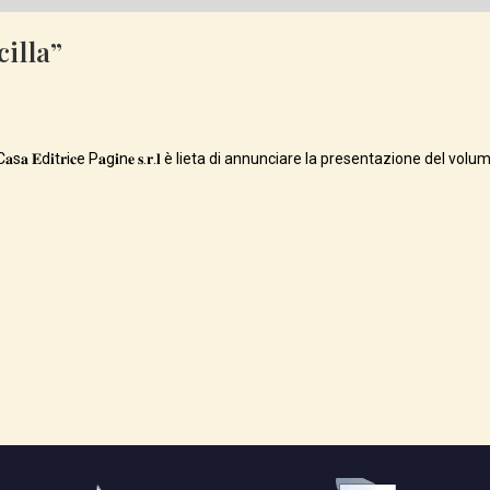
cilla”
𝐞 C𝐚s𝐚 𝐄d𝐢t𝐫i𝐜e P𝐚g𝐢n𝐞 𝐬.𝐫.𝐥 è lieta di annunciare la presentazione del volume di 𝗖𝗮𝗿𝗹𝗮