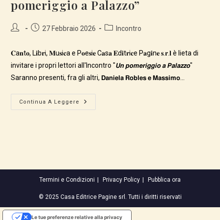
pomeriggio a Palazzo”
Autore
Articolo
Categoria
27 Febbraio 2026
Incontro
dell'articolo:
pubblicato:
dell'articolo:
𝐂a𝐧t𝐨, L𝐢b𝐫i, 𝐌u𝐬i𝐜a e P𝐨e𝐬i𝐞 C𝐚s𝐚 𝐄d𝐢t𝐫i𝐜e P𝐚g𝐢n𝐞 𝐬.𝐫.𝐥 è lieta di
invitare i propri lettori all'Incontro "𝙐𝙣 𝙥𝙤𝙢𝙚𝙧𝙞𝙜𝙜𝙞𝙤 𝙖 𝙋𝙖𝙡𝙖𝙯𝙯𝙤"
Saranno presenti, fra gli altri, 𝗗𝗮𝗻𝗶𝗲𝗹𝗮 𝗥𝗼𝗯𝗹𝗲𝘀 𝗲 𝗠𝗮𝘀𝘀𝗶𝗺𝗼…
Incontro
Continua A Leggere
Culturale:
“Un
Pomeriggio
A
Palazzo”
Termini e Condizioni
Privacy Policy
Pubblica ora
© 2025 Casa Editrice Pagine srl. Tutti i diritti riservati
Le tue preferenze relative alla privacy