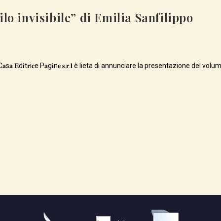
filo invisibile” di Emilia Sanfilippo
n𝐞 C𝐚s𝐚 𝐄d𝐢t𝐫i𝐜e P𝐚g𝐢n𝐞 𝐬.𝐫.𝐥 è lieta di annunciare la presentazione del volume di 𝐄m𝐢