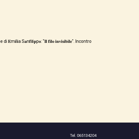
l𝐢a S𝐚n𝐟i𝐥i𝐩p𝐨: "𝐈𝐥 𝐟𝐢𝐥𝐨 𝐢𝐧𝐯𝐢𝐬𝐢𝐛𝐢𝐥𝐞". Incontro
Tel. 065134204