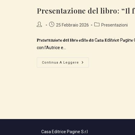
Presentazione del libro: “Il 
Autore
Articolo
Categoria
25 Febbraio 2026
Presentazioni
dell'articolo:
pubblicato:
dell'articolo:
𝐏r𝐞s𝐞n𝐭a𝐳i𝐨n𝐞 𝐝e𝐥 𝐥i𝐛r𝐨 𝐞d𝐢t𝐨 𝐝a C𝐚s𝐚 𝐄d𝐢t𝐫i𝐜e P𝐚g
con l'Autrice e…
Presentazione
Continua A Leggere
Del
Libro:
“Il
Filo
Invisibile”
Di
Emilia
Sanfilippo
Casa Editrice Pagine S.r.l