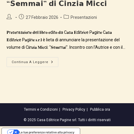
“𝗦𝗲𝗺𝗺𝗮𝗶” 𝗱𝗶 𝗖𝗶𝗻𝘇𝗶𝗮 𝗠𝗶𝗰𝗰𝗶
Autore
Articolo
Categoria
27 Febbraio 2026
Presentazioni
dell'articolo:
pubblicato:
dell'articolo:
𝐏r𝐞s𝐞n𝐭a𝐳i𝐨n𝐞 𝐝e𝐥 𝐥i𝐛r𝐨 𝐞d𝐢t𝐨 𝐝a C𝐚s𝐚 𝐄d𝐢t𝐫i𝐜e P𝐚g𝐢n𝐞 C𝐚s𝐚
𝐄d𝐢t𝐫i𝐜e P𝐚g𝐢n𝐞 𝐬.𝐫.𝐥 è lieta di annunciare la presentazione del
volume di C𝐢n𝐳i𝐚 𝐌i𝐜c𝐢: "𝐒e𝐦m𝐚i". Incontro con l'Autrice e con il…
Presentazione
Continua A Leggere
Del
Libro:
“𝗦𝗲𝗺𝗺𝗮𝗶”
𝗱𝗶
𝗖𝗶𝗻𝘇𝗶𝗮
𝗠𝗶𝗰𝗰𝗶
Termini e Condizioni
Privacy Policy
Pubblica ora
© 2025 Casa Editrice Pagine srl. Tutti i diritti riservati
Le tue preferenze relative alla privacy