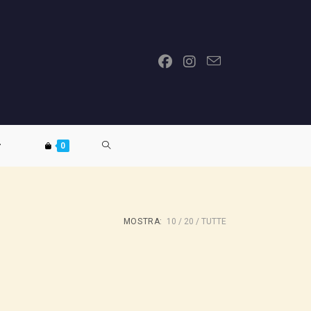
ATTIVA/DISATTIVA
0
LA
MOSTRA:
10
20
TUTTE
RICERCA
SUL