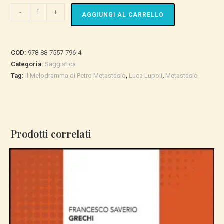
Il
-
+
AGGIUNGI AL CARRELLO
Melodramma
di
Pietro
COD:
978-88-7557-796-4
Metastasio
Categoria:
Saggistica
-
Tag:
Il Melodramma di Petro Metastasio
,
Luca Lupoli
,
Metastasio
Il
Primato
del
Testo
Prodotti correlati
quantità